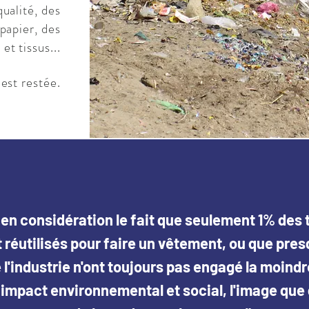
ualité, des
papier, des
et tissus...
est restée.
d en considération le fait que seulement 1% des t
d en considération le fait que seulement 1% des t
 réutilisés pour faire un vêtement, ou que pres
 réutilisés pour faire un vêtement, ou que pres
 l'industrie n'ont toujours pas engagé la moindr
 l'industrie n'ont toujours pas engagé la moindr
 impact environnemental et social, l'image que
 impact environnemental et social, l'image que