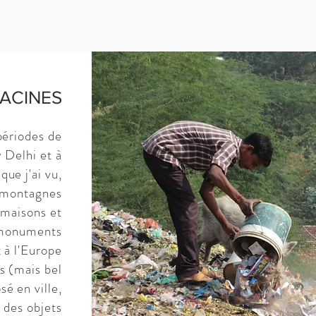
RACINES
ériodes de
w Delhi et à
que j'ai vu,
s montagnes
 maisons et
 monuments
 à l'Europe
s (mais bel
sé en ville,
t des objets