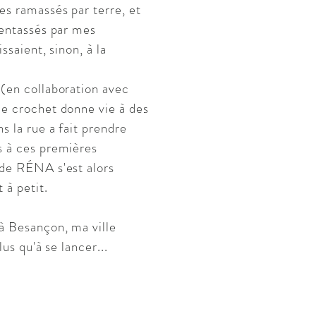
es ramassés par terre, et
 entassés par mes
issaient, sinon, à la
t (en collaboration avec
le crochet donne vie à des
s la rue a fait prendre
s à ces premières
 de RÉNA s'est alors
 à petit.
à Besançon, ma ville
plus qu'à se lancer...