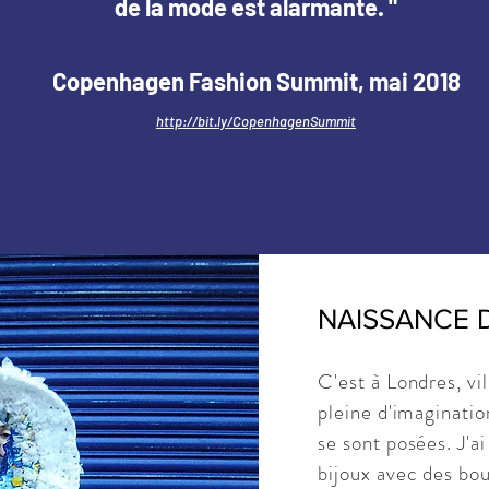
de la mode est alarmante. "
de la mode est alarmante. "
Copenhagen Fashion Summit, mai 2018
Copenhagen Fashion Summit, mai 2018
http://bit.ly/CopenhagenSummit
http://bit.ly/CopenhagenSummit
NAISSANCE 
C'est à Londres, vil
pleine d'imaginati
se sont posées. J'
bijoux avec des bou