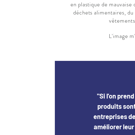
en plastique de mauvaise q
déchets alimentaires, du 
vêtements 
L'image m'
"Si l'on pren
"Si l'on pren
produits sont
produits sont
entreprises de
entreprises de
améliorer leur
améliorer leur