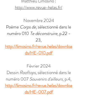
Matthieu Limosino :
http://www.revue-helas.fr/
Novembre 2024
Poème
Corps de
, sélectionné dans le
numéro 010
Te déconstruire
, p.22 -
23,
http://limosino.fr/revue.helas/downloa
ds/HE-010.pdf
Février 2024​
Dessin
Rooftops,
sélectionné dans le
numéro 007
Souvenirs d'ailleurs
, p.4,
http://limosino.fr/revue.helas/downloa
ds/HE-007.pdf