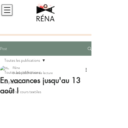
Post
Toutes les publications
Réna
Toutes les publications
3 août 2021
0 min de lecture
En vacances jusqu'au 13
Expositions
août !
Ateliers / cours textiles